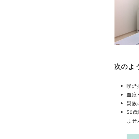
次のよ
喫煙
血痰
親族
50
ませ