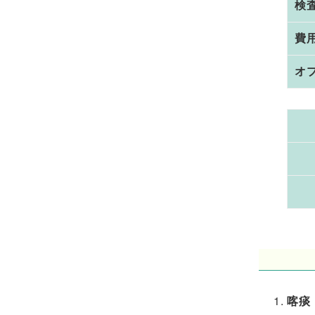
検
費
オ
喀痰