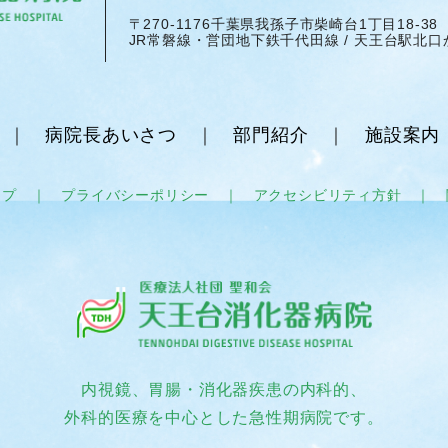
〒270-1176千葉県我孫子市柴崎台1丁目18-38
JR常磐線・営団地下鉄千代田線 / 天王台駅北口
｜
病院長あいさつ
｜
部門紹介
｜
施設案内
ップ
｜
プライバシーポリシー
｜
アクセシビリティ方針
｜
内視鏡、胃腸・消化器疾患の内科的、
外科的医療を中心とした急性期病院です。