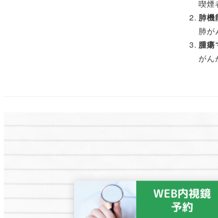
喫煙
肺機
肺が
腫瘍
がん