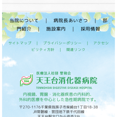
当院について
｜
病院長あいさつ
｜
部
門紹介
｜
施設案内
｜
採用情報
サイトマップ
｜
プライバシーポリシー
｜
アクセシ
ビリティ方針
｜
関連リンク
内視鏡、胃腸・消化器疾患の内科的、
外科的医療を中心とした急性期病院です。
〒270-1176千葉県我孫子市柴崎台1丁目18-38
JR常磐線・営団地下鉄千代田線
天王台駅北口から徒歩3分