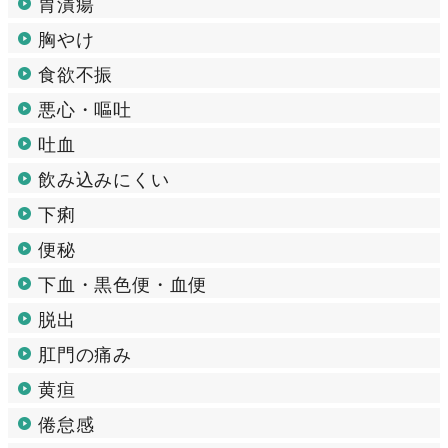
胃潰瘍
胸やけ
食欲不振
悪心・嘔吐
吐血
飲み込みにくい
下痢
便秘
下血・黒色便・血便
脱出
肛門の痛み
黄疸
倦怠感