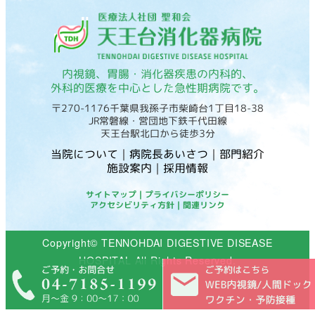
内視鏡、胃腸・消化器疾患の内科的、
外科的医療を中心とした急性期病院です。
〒270-1176千葉県我孫子市柴崎台1丁目18-38
JR常磐線・営団地下鉄千代田線
天王台駅北口から徒歩3分
当院について
｜
病院長あいさつ
｜
部門紹介
施設案内
｜
採用情報
サイトマップ
｜
プライバシーポリシー
アクセシビリティ方針
｜
関連リンク
Copyright© TENNOHDAI DIGESTIVE DISEASE
HOSPITAL All Rights Reserved.